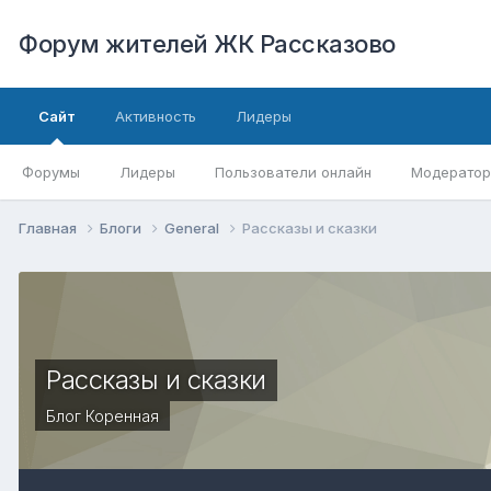
Форум жителей ЖК Рассказово
Сайт
Активность
Лидеры
Форумы
Лидеры
Пользователи онлайн
Модерато
Главная
Блоги
General
Рассказы и сказки
Рассказы и сказки
Блог
Коренная