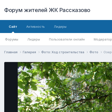
Форум жителей ЖК Рассказово
Сайт
Активность
Лидеры
Форумы
Лидеры
Пользователи онлайн
Модерато
Главная
Галерея
Фото: Ход строительства
Фото
Озер