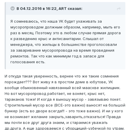
В 04.12.2016 в 16:22, ART сказал:
Я сомневаюсь, что наша УК будет ухаживать за
мусоропроводом должным образом, например, мыть его
раз в месяц. Поэтому это в любом случае прямая дорога
к разведению крыс и антисанитарии. Слышал от
менеджера, что жильцы в большинстве проголосовали
за заваривание мусоропровода на время проведения
ремонтов. Так что как минимум год в запасе для
голосования есть.
И откуда такая уверенность, вернее что же такие сомнения
порождает??? Вот живу я в простом доме в юбутове, УК
вообще обыкновенный навязанный всей мааскве жилищник.
Но вот мусоропровод работает, не воняет, крыс нет,
тараканов тоже! И когда я выношу мусор - завязываю покет.
Строительный мусор все (ВСЕ-это важно) выносят на большой
бункер (есть во дворе всегда!!! - это тоже важно). И ни у кого
не возникает желание закрыть,заварить,отказаться! Правда
мы почти все друг друга знаем, и стараемся уважать
др.друга. А еще здороваемся с уборщицей-узбечкой по утрам.